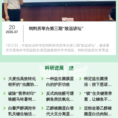
20
饲料所举办第三期“致远讲坛”
2026.07
7月17日，中国农业科学院饲料研究所举办第三期“致远讲坛”，邀请重
庆市畜牧科学院副院长黄思扬教授作学术报告。饲料所副所长李秀波出
席并主持讲坛。 黄思扬教授以“宠物人兽共患病防控研究进展”为题...
科研进展
大麦虫高效转化
一种益生菌膜蛋
特定益生菌浸
秸秆的“虫菌协
白的护肝功效
浴：按下恩诺沙
作”机制
星“加速清除键”
破除“营养封印”
反式肉桂醛可缓
“锁”住关键营养
唤醒马铃薯饲料
解鱼类抗氧化应
素，让鲫鱼不怕
化应用促生长潜
激能力
盐碱水
白藜芦醇调控羊
乙醇梭菌蛋白替
淀粉改善乙醇梭
能
乳关键生物活性
代大豆分离蛋白
菌蛋白仿肉制品