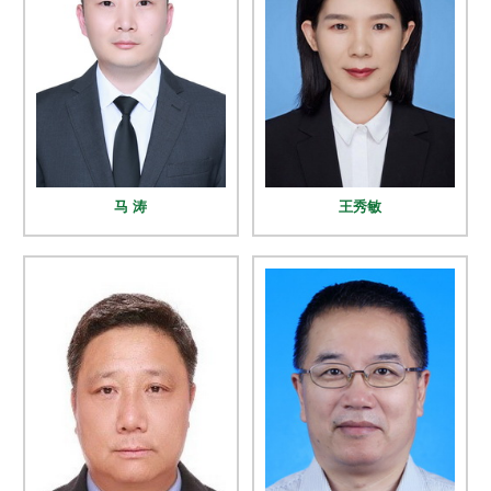
人
才
队
伍
研
马 涛
王秀敏
究
生
教
育
交
流