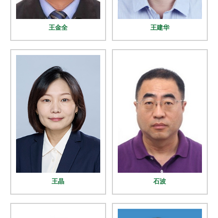
合
作
王金全
王建华
党
建
工
作
王晶
石波