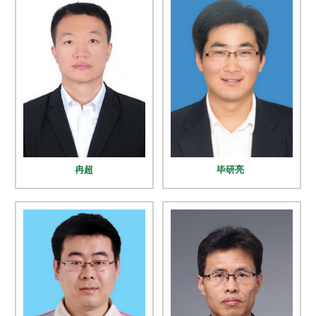
冉超
毕研亮