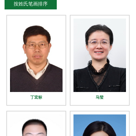
按姓氏笔画排序
新
团
队
科
技
平
台
成
丁宏标
马莹
果
转
化