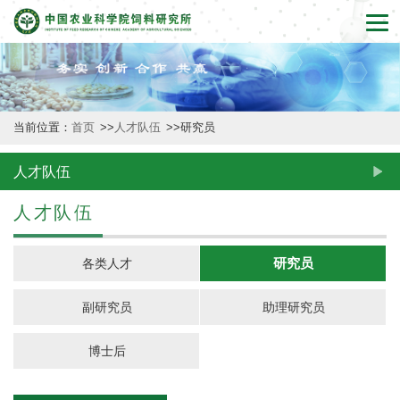
首
页
本
当前位置：
首页
>>
人才队伍
>>
研究员
所
概
人才队伍
况
人才队伍
新
研究员
各类人才
闻
副研究员
助理研究员
动
态
博士后
创