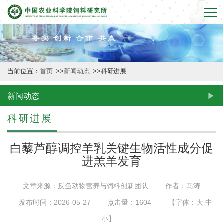
首
页
本
当前位置：
首页
>>
新闻动态
>>
科研进展
所
概
新闻动态
况
科研进展
新
白藜芦醇调控羊乳关键生物活性成分促
闻
进羔羊发育
动
文章来源：反刍动物营养与饲料创新团队
作者：马涛
态
发布时间：2026-05-27
点击量：
1604
【字体：
大
中
创
小
】