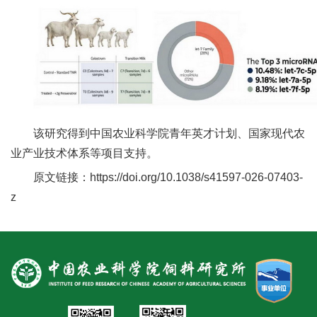
人
才
队
伍
研
该研究得到中国农业科学院青年英才计划、国家现代农
业产业技术体系等项目支持。
究
原文链接：https://doi.org/10.1038/s41597-026-07403-
生
z
教
育
交
流