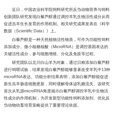
新
近日，中国农业科学院饲料研究所反刍动物营养与饲料
团
创新团队研究发现白藜芦醇通过调控羊乳生物活性成分从而
促进羔羊生长发育的作用机制。相关研究成果发表在《科学
队
数据（Scientific Data）》上。
科
白藜芦醇是一种天然植物活性物质，可作为功能性饲料
技
添加成分。微小核糖核酸（MicroRNA）是调控基因表达的
关键活性成分，参与细胞增殖、分化及免疫等过程。
平
研究团队以北川白山羊为对象，通过日粮添加白藜芦醇
台
进行饲喂试验，结果发现白藜芦醇能够显著改变羊乳中13种
microRNA表达。功能分析结果表明，添加白藜芦醇能促进
成
新生羔羊肠道细胞更新，同时缓解母体泌乳糖流失。该研究
果
首次从乳源microRNA角度揭示白藜芦醇调控羊乳中生物活
转
性成分的作用机制，为开发新型功能性饲料添加剂、优化反
刍动物幼畜培育策略提供了重要理论依据。
化