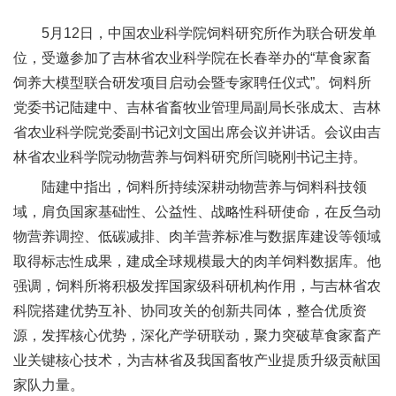
新
5月12日，中国农业科学院饲料研究所作为联合研发单
团
位，受邀参加了吉林省农业科学院在长春举办的“草食家畜
饲养大模型联合研发项目启动会暨专家聘任仪式”。饲料所
队
党委书记陆建中、吉林省畜牧业管理局副局长张成太、吉林
科
省农业科学院党委副书记刘文国出席会议并讲话。会议由吉
林省农业科学院动物营养与饲料研究所闫晓刚书记主持。
技
陆建中指出，饲料所持续深耕动物营养与饲料科技领
平
域，肩负国家基础性、公益性、战略性科研使命，在反刍动
台
物营养调控、低碳减排、肉羊营养标准与数据库建设等领域
取得标志性成果，建成全球规模最大的肉羊饲料数据库。他
成
强调，饲料所将积极发挥国家级科研机构作用，与吉林省农
果
科院搭建优势互补、协同攻关的创新共同体，整合优质资
源，发挥核心优势，深化产学研联动，聚力突破草食家畜产
转
业关键核心技术，为吉林省及我国畜牧产业提质升级贡献国
化
家队力量。