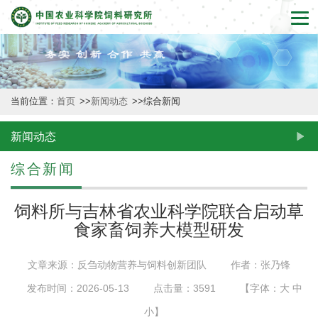
首
页
本
当前位置：
首页
>>
新闻动态
>>
综合新闻
所
概
新闻动态
况
综合新闻
新
饲料所与吉林省农业科学院联合启动草
闻
食家畜饲养大模型研发
动
文章来源：反刍动物营养与饲料创新团队
作者：张乃锋
态
发布时间：2026-05-13
点击量：
3591
【字体：
大
中
创
小
】