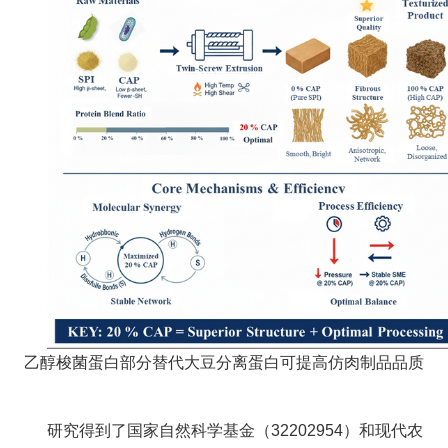
人
才
队
伍
研
究
生
教
育
乙醇梭菌蛋白
部分替代大豆分离蛋白可
提高
仿肉制品
品质
交
流
研究得到了国家自然科学基金（32202954）和现代农