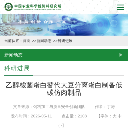
首
页
本
当前位置：
首页
>>
新闻动态
>>
科研进展
所
概
新闻动态
况
科研进展
新
乙醇梭菌蛋白替代大豆分离蛋白制备低
闻
碳仿肉制品
动
文章来源：饲料加工与质量安全创新团队
作者：丁涛
态
发布时间：2026-05-11
点击量：
2108
【字体：
大
中
创
小
】