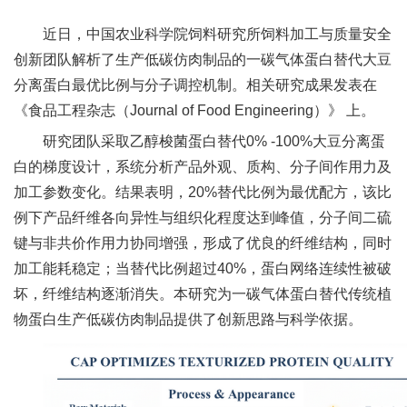
新
近日，中国农业科学院饲料研究所饲料加工与质量安全
团
创新团队解析了生产低碳仿肉制品的一碳气体蛋白替代大豆
分离蛋白最优比例与分子调控机制。相关研究成果发表在
队
《食品工程杂志（Journal of Food Engineering）》 上。
科
研究团队采取乙醇梭菌蛋白替代0% -100%大豆分离蛋
技
白的梯度设计，系统分析产品外观、质构、分子间作用力及
加工参数变化。结果表明，20%替代比例为最优配方，该比
平
例下产品纤维各向异性与组织化程度达到峰值，分子间二硫
台
键与非共价作用力协同增强，形成了优良的纤维结构，同时
加工能耗稳定；当替代比例超过40%，蛋白网络连续性被破
成
坏，纤维结构逐渐消失。本研究为一碳气体蛋白替代传统植
果
物蛋白生产低碳仿肉制品提供了创新思路与科学依据。
转
化