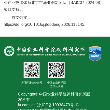
业产业技术体系北京市渔业创新团队（BAIC07-2024-08）
合
项目支持。
作
原文链接：
党
https://doi.org/10.1016/j.jfoodeng.2026.113145
建
工
作
饲料所微信公众号
中国农业科学院
微信公众号
Copyright© 中国农业科学院饲料研究所版
权所有
ifr.caas.cn (京ICP备10038473号-1)