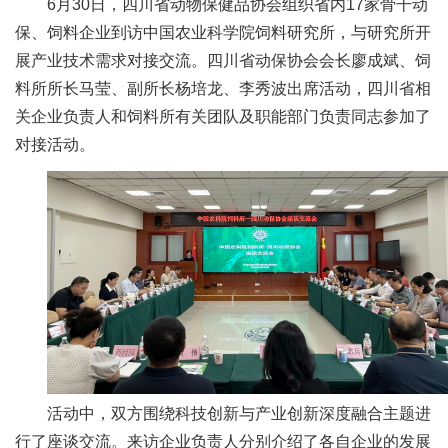
6月30日，四川省动物保健品协会组织省内17家骨干动
新
保、饲料企业到访中国农业科学院饲料研究所，与研究所开
展产业技术需求对接交流。四川省动保协会会长廖成斌、饲
团
料所所长马莹、副所长杨培龙、李秀波出席活动，四川省相
队
关企业负责人和饲料所有关团队及职能部门负责同志参加了
科
对接活动。
技
平
台
成
果
转
活动中，双方围绕科技创新与产业创新深度融合主题进
化
行了座谈交流。来访企业负责人分别介绍了各自企业的发展