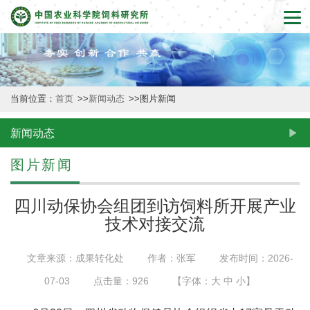
首
页
本
当前位置：
首页
>>
新闻动态
>>
图片新闻
所
概
新闻动态
况
图片新闻
新
四川动保协会组团到访饲料所开展产业
闻
技术对接交流
动
文章来源：成果转化处
作者：张军
发布时间：2026-
态
07-03
点击量：
926
【字体：
大
中
小
】
创