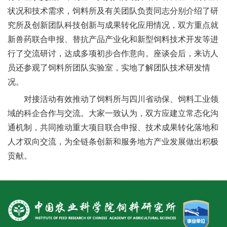
人
状况和技术需求，饲料所及有关团队负责同志分别介绍了研
究所及创新团队科技创新与成果转化应用情况，双方重点就
才
新兽药联合申报、替抗产品产业化和新型饲料技术开发等进
队
行了交流研讨，达成多项初步合作意向。座谈会后，来访人
员还参观了饲料所团队实验室，实地了解团队技术研发情
伍
况。
研
对接活动有效推动了饲料所与四川省动保、饲料工业领
究
域的科企合作与交流。大家一致认为，双方应建立常态化沟
通机制，共同推动重大项目联合申报、技术成果转化落地和
生
人才双向交流，为全链条创新和服务地方产业发展做出积极
教
贡献。
育
交
流