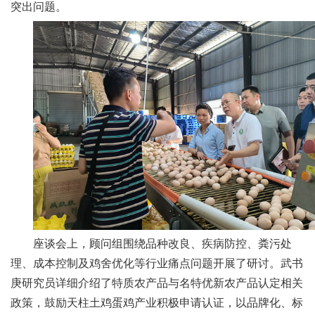
突出问题。
人
才
队
伍
研
究
生
教
育
座谈会上，顾问组围绕品种改良、疾病防控、粪污处
理、成本控制及鸡舍优化等行业痛点问题开展了研讨。武书
交
庚研究员详细介绍了特质农产品与名特优新农产品认定相关
流
政策，鼓励天柱土鸡蛋鸡产业积极申请认证，以品牌化、标