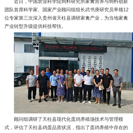
近日，中国农业科学院饲料研究所家禽营养与饲料创新
新
团队首席科学家、国家产业顾问组组长武书庚研究员率领12
位专家第三次深入贵州省天柱县调研家禽产业，为当地家禽
团
产业转型升级提供科技帮扶。
队
科
技
平
台
成
果
转
顾问组调研了天柱县现代化蛋鸡养殖场技术与管理模
化
式，评估了天柱县鸡蛋品质状况，指出了蛋鸡养殖中存在的