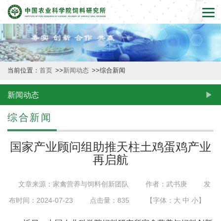
首
页
本
当前位置：
首页
>>
新闻动态
>>
综合新闻
所
概
新闻动态
况
综合新闻
新
国家产业顾问组助推天柱土鸡蛋鸡产业
闻
再启航
动
文章来源：家禽营养与饲料创新团队
作者：武书庚
发
态
布时间：2024-07-23
点击量：
835
【字体：
大
中
小
】
创