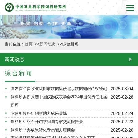
首
页
本
当前位置：
首页
>>
新闻动态
>>
综合新闻
所
概
新闻动态
况
综合新闻
新
2025-03-04
国内首个畜牧业碳排放数据集获北京数据知识产权登记
闻
2025-02-28
饲料所案例入选中国仪器仪表学会2024年度优秀使用案
例库
动
2025-02-24
党建引领科研创新助力成果凝练
态
2025-02-23
饲料所组织召开访学归国专家交流报告会
2025-02-20
饲料所举办成果转化专员能力培训会
创