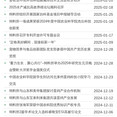
2025-02-20
畜牧业环境评估和低碳减排技术交流会在京召开
新
2025-02-18
2025水产减抗高效养殖论坛顺利召开
2025-01-25
饲料所组织开展国家自科基金项目申报辅导活动
团
2025-01-18
饲料所一项成果荣获2024年度中国农业科学院杰出科技
队
创新奖
2025-01-17
饲料所召开专利开放许可专题会议
科
2025-01-09
“定格美好瞬间，迎接崭新一年”
技
2024-12-28
宠物营养与食品创新团队党支部参观中国共产党历史展
览馆
平
2024-12-28
“蓄力生长，聚心共行”--饲料所举办2025年研究生元旦晚
台
会暨昕大洋奖学金颁奖仪式
2024-12-23
中国农业科学院留学生到访河北涿州蛋鸡科技小院学习
成
交流
果
2024-12-19
饲料所与山东和美华集团探讨蛋鸡产业合作机制
2024-12-12
饲料所与山东宝来利来集团共谋蛋鸡产业发展
转
2024-12-11
饲料所张海军荣获中国农科院优秀知识产权专员
化
2024-12-06
饲料所2篇学术论文入选科睿唯安ESI高被引论文