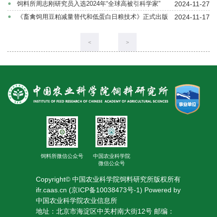
2024-11-27
饲料所周志刚研究员入选2024年“全球高被引科学家”
人
2024-11-17
《畜禽饲用豆粕减量替代和低蛋白日粮技术》正式出版
才
<
>
队
伍
研
究
生
教
饲料所微信公众号
中国农业科学院
育
微信公众号
Copyright© 中国农业科学院饲料研究所版权所有
交
ifr.caas.cn (京ICP备10038473号-1) Powered by
中国农业科学院农业信息所
流
地址：北京市海淀区中关村南大街12号 邮编：