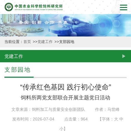
首
页
本
当前位置：
首页
>>
党建工作
>>
支部园地
所
概
党建工作
况
支部园地
新
“传承红色基因 践行初心使命”
闻
​饲料所两党支部联合开展主题党日活动
动
文章来源：饲料加工与质量安全创新团队
作者：马世峰
态
发布时间：2026-07-04
点击量：
964
【字体：
大
中
创
小
】