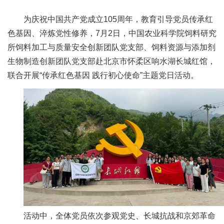
新
为庆祝中国共产党成立105周年，教育引导党员传承红
团
色基因、淬炼党性修养，7月2日，中国农业科学院饲料研究
所饲料加工与质量安全创新团队党支部、饲料资源与添加剂
队
生物制造创新团队党支部赴北京市怀柔区响水湖长城红馆，
科
联合开展“传承红色基因 践行初心使命”主题党日活动。
技
平
台
成
果
转
化
活动中，全体党员依次参观党史、长城抗战和京郊革命