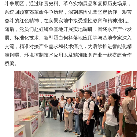
斗争展区，通过珍贵史料、革命实物展品和复原历史场景，
人
系统回顾京郊革命斗争历程，深刻感悟先辈坚定信仰、艰苦
才
奋斗的红色精神，在实景实地中接受党性教育和精神洗礼。
随后，党员们赴虹鳟鱼基地开展实地调研，围绕水产产业发
队
展、标准化技术、新型蛋白饲料落地应用等与基地专家深入
伍
交流，精准对接产业需求和技术痛点，为后续推进智能化精
研
准饲喂、环境控制技术应用以及精准服务产业一线搭建合作
桥梁。
究
生
教
育
交
流