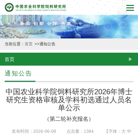
首
页
本
当前位置：
首页
>>
通知公告
所
概
首页
况
通知公告
新
中国农业科学院饲料研究所2026年博士
闻
研究生资格审核及学科初选通过人员名
单公示
动
（第二轮补充报名）
态
发布时间：2026-06-08
点击量：
1384
【字体：
大
中
创