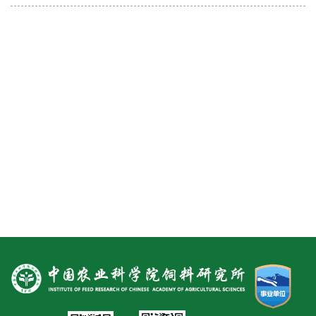
新
团
队
科
技
平
台
成
果
转
化