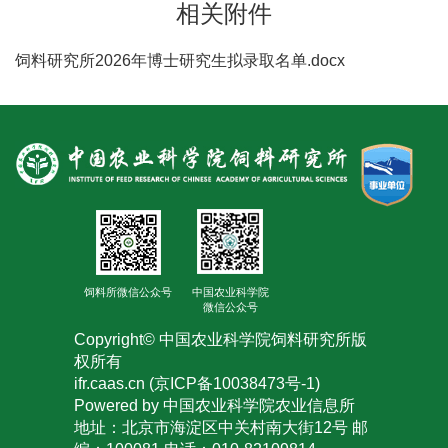
相关附件
人
才
饲料研究所2026年博士研究生拟录取名单.docx
队
伍
研
究
生
饲料所微信公众号
中国农业科学院
教
微信公众号
育
Copyright© 中国农业科学院饲料研究所版
权所有
交
ifr.caas.cn (京ICP备10038473号-1)
Powered by 中国农业科学院农业信息所
流
地址：北京市海淀区中关村南大街12号 邮