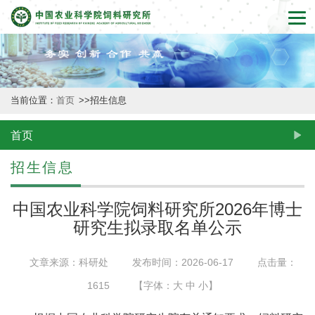
首
页
本
当前位置：
首页
>>
招生信息
所
概
首页
况
招生信息
新
中国农业科学院饲料研究所2026年博士
闻
研究生拟录取名单公示
动
文章来源：科研处
发布时间：2026-06-17
点击量：
态
1615
【字体：
大
中
小
】
创